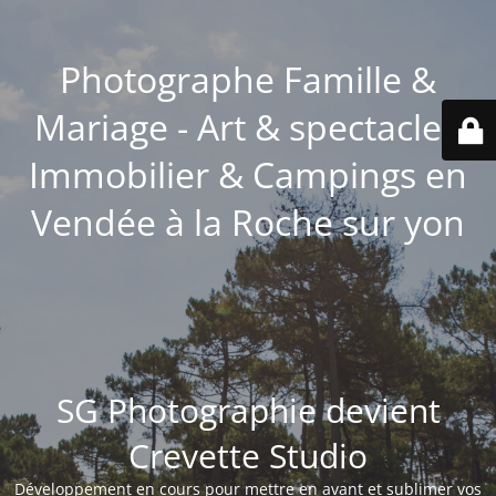
Photographe Famille &
Mariage - Art & spectacle -
Immobilier & Campings en
Vendée à la Roche sur yon
SG Photographie devient
Crevette Studio
Développement en cours pour mettre en avant et sublimer vos