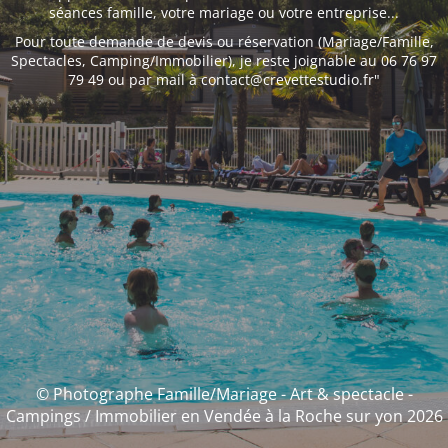
séances famille, votre mariage ou votre entreprise...
Pour toute demande de devis ou réservation (Mariage/Famille,
Spectacles, Camping/Immobilier), je reste joignable au 06 76 97
79 49 ou par mail à contact@crevettestudio.fr"
© Photographe Famille/Mariage - Art & spectacle -
Campings / Immobilier en Vendée à la Roche sur yon 2026