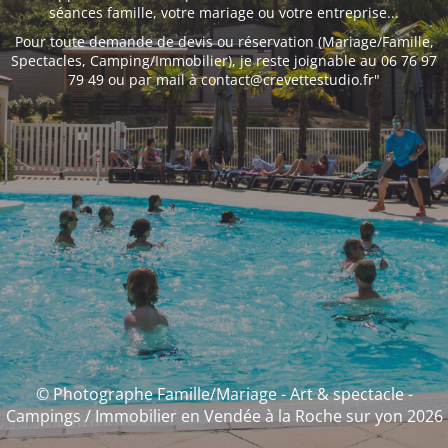
séances famille, votre mariage ou votre entreprise...
Pour toute demande de devis ou réservation (Mariage/Famille,
Spectacles, Camping/Immobilier), je reste joignable au 06 76 97
79 49 ou par mail à contact@crevettestudio.fr"
© Photographe Famille/Mariage - Art & spectacle -
Campings / Immobilier en Vendée à la Roche sur yon 2026