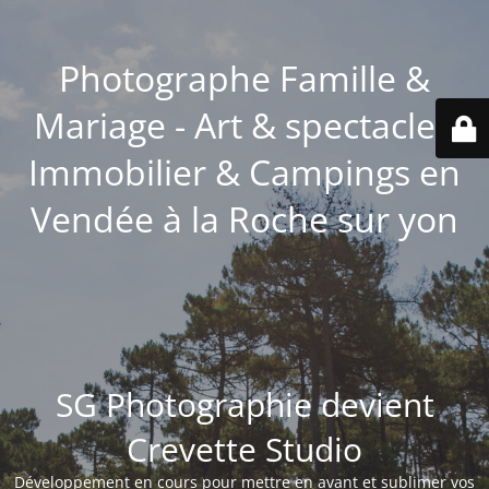
Photographe Famille &
Mariage - Art & spectacle -
Immobilier & Campings en
Vendée à la Roche sur yon
SG Photographie devient
Crevette Studio
Développement en cours pour mettre en avant et sublimer vos