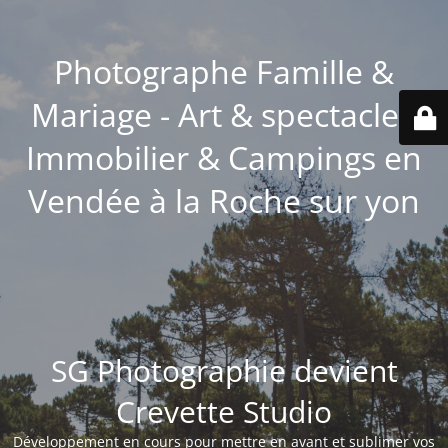
Photographe Famille &
Mariage - Art & spectacle -
Immobilier & Campings en
Vendée à la Roche sur yon
SG Photographie devient
Crevette Studio
Développement en cours pour mettre en avant et sublimer vos