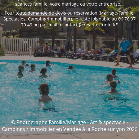
séances famille, votre mariage ou votre entreprise...
Pour toute demande de devis ou réservation (Mariage/Famille,
Spectacles, Camping/Immobilier), je reste joignable au 06 76 97
79 49 ou par mail à contact@crevettestudio.fr"
© Photographe Famille/Mariage - Art & spectacle -
Campings / Immobilier en Vendée à la Roche sur yon 2026