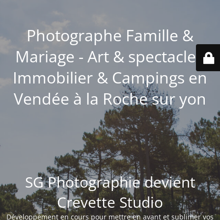
Photographe Famille &
Mariage - Art & spectacle -
Immobilier & Campings en
Vendée à la Roche sur yon
SG Photographie devient
Crevette Studio
Développement en cours pour mettre en avant et sublimer vos