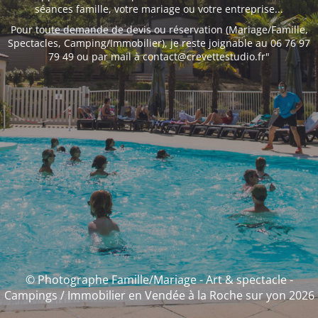
séances famille, votre mariage ou votre entreprise...
Pour toute demande de devis ou réservation (Mariage/Famille,
Spectacles, Camping/Immobilier), je reste joignable au 06 76 97
79 49 ou par mail à contact@crevettestudio.fr"
© Photographe Famille/Mariage - Art & spectacle -
Campings / Immobilier en Vendée à la Roche sur yon 2026